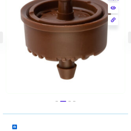
საწვეთური Rivulis 4 ლ/სთ PC